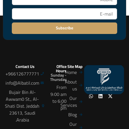
Subscribe
Contact Us
Office
Site Map
Hours
Home
966126777771+
Sunday -
Thursday
About
info@Albatil.com
From
us
Bujair Bin Al-
9:00 am
Our
Awwam0 St., Al-
to 6:00
Services
Shati Dist. Jeddah
pm
23613, Saudi
Blog
Arabia.
Our