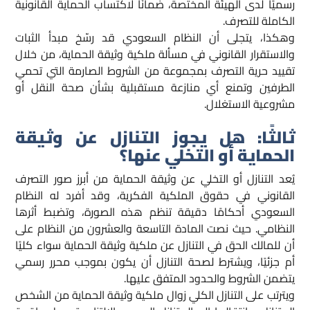
رسميًا لدى الهيئة المختصة، ضمانًا لاكتساب الحماية القانونية
الكاملة للتصرف.
وهكذا، يتجلى أن النظام السعودي قد رسّخ مبدأ الثبات
والاستقرار القانوني في مسألة ملكية وثيقة الحماية، من خلال
تقييد حرية التصرف بمجموعة من الشروط الصارمة التي تحمي
الطرفين وتمنع أي منازعة مستقبلية بشأن صحة النقل أو
مشروعية الاستغلال.
ثالثًا: هل يجوز التنازل عن وثيقة
الحماية أو التخلي عنها؟
يُعد التنازل أو التخلي عن وثيقة الحماية من أبرز صور التصرف
القانوني في حقوق الملكية الفكرية، وقد أفرد له النظام
السعودي أحكامًا دقيقة تنظم هذه الصورة، وتضبط أثرها
النظامي. حيث نصت المادة التاسعة والعشرون من النظام على
أن للمالك الحق في التنازل عن ملكية وثيقة الحماية سواء كليًا
أم جزئيًا، ويشترط لصحة التنازل أن يكون بموجب محرر رسمي
يتضمن الشروط والحدود المتفق عليها.
ويترتب على التنازل الكلي زوال ملكية وثيقة الحماية من الشخص