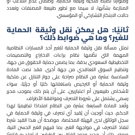
ومتوازنًا لضبط ملكية وثيقة الحماية، وضمان عدم التلاعب أو
المنازعة بشأنها، لا سيما مع تطور طبيعة المصنفات وتعدد
حالات الابتكار التشاركي أو المؤسسي.
ثانيًا: هل يمكن نقل وثيقة الحماية
للغير؟ وما هي ضوابط ذلك؟
تمثل مسألة نقل وثيقة الحماية للغير أحد المسارات النظامية
المهمة التي نظّمها نظام براءات الاختراع والتصميمات
التخطيطية السعودي بدقة، بما يضمن حماية الحقوق من جهة،
وتنظيم السوق التعاقدي من جهة أخرى. فقد نصت المادة
السادسة عشرة من النظام صراحة على جواز التنازل عن ملكية
وثيقة الحماية أو الترخيص باستغلالها كليًا أو جزئيًا، سواء
لأشخاص طبيعيين أم اعتباريين، على أن يتم ذلك بموجب محرر
رسمي يشتمل على شروط التصرف وموافقة الأطراف.
وتُعد المادة السابعة عشرة من النظام امتدادًا تنظيميًا لهذا
الحكم، حيث أوجبت أن يُقيد أي تصرف في وثيقة الحماية في
سجل الوثائق لدى الهيئة المختصة، موضحة أن هذا القيد شرط
لنفاذ التصرف في مواجهة الغير، بما فيهم الغير الحسن النية.
ويعني ذلك أن مجرد وجود اتفاق بين الطرفين لا يُعتد به قانونًا