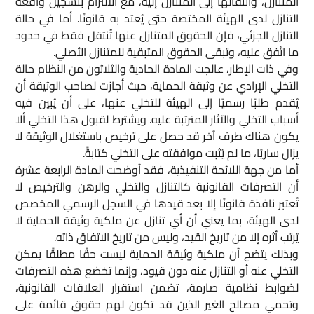
المتنازل، وانتقالها إلى المتنازل إليه، مع الالتزام بتسجيل واقعة
التنازل لدى الهيئة المختصة حتى يُعتد به قانونًا. أما في حالة
التنازل الجزئي، فإن الحقوق المتنازل عنها تُنتقل فقط في حدود
ما اتُفق عليه، وتبقى الحقوق المتبقية للمتنازل الأصلي.
وفي ذات الإطار، عالجت المادة الحادية والثلاثون من النظام حالة
التخلي الإرادي عن وثيقة الحماية، حيث أجازت لصاحب الوثيقة أن
يُقدم طلبًا رسميًا إلى الهيئة للتخلي عنها، على أن يُبين فيه
أسباب التخلي والآثار المترتبة عليه. ويشترط لقبول هذا التخلي ألا
يكون هناك طرف آخر قد حصل على ترخيص باستغلال الوثيقة لا
يزال ساريًا، ما لم يُثبت موافقته على التخلي كتابةً.
أما من جهة اللائحة التنفيذية، فقد أوضحت المادة الرابعة عشرة
أن التصرفات القانونية كالتنازل والتخلي والرهن والترخيص لا
تُعتبر نافذة قانونًا إلا بعد قيدها في السجل الرسمي المخصص
لدى الهيئة، بما يعني أن أي تنازل عن ملكية وثيقة الحماية لا
يُرتب أثره إلا من تاريخ القيد، وليس من تاريخ الاتفاق ذاته.
وبذلك يتضح أن ملكية وثيقة الحماية ليست حقًا مطلقًا يمكن
التخلي عنه أو التنازل عنه دون قيود، وإنما تخضع هذه التصرفات
لضوابط نظامية صارمة، تضمن استقرار العلاقات القانونية،
وتحمي مصالح الغير الذين قد تكون لهم حقوق قائمة على