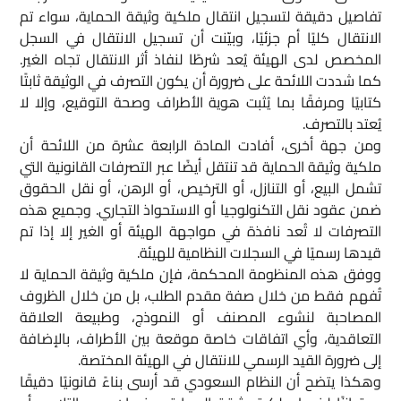
تفاصيل دقيقة لتسجيل انتقال ملكية وثيقة الحماية، سواء تم
الانتقال كليًا أم جزئيًا، وبيّنت أن تسجيل الانتقال في السجل
المخصص لدى الهيئة يُعد شرطًا لنفاذ أثر الانتقال تجاه الغير.
كما شددت اللائحة على ضرورة أن يكون التصرف في الوثيقة ثابتًا
كتابيًا ومرفقًا بما يُثبت هوية الأطراف وصحة التوقيع، وإلا لا
يُعتد بالتصرف.
ومن جهة أخرى، أفادت المادة الرابعة عشرة من اللائحة أن
ملكية وثيقة الحماية قد تنتقل أيضًا عبر التصرفات القانونية التي
تشمل البيع، أو التنازل، أو الترخيص، أو الرهن، أو نقل الحقوق
ضمن عقود نقل التكنولوجيا أو الاستحواذ التجاري. وجميع هذه
التصرفات لا تُعد نافذة في مواجهة الهيئة أو الغير إلا إذا تم
قيدها رسميًا في السجلات النظامية للهيئة.
ووفق هذه المنظومة المحكمة، فإن ملكية وثيقة الحماية لا
تُفهم فقط من خلال صفة مقدم الطلب، بل من خلال الظروف
المصاحبة لنشوء المصنف أو النموذج، وطبيعة العلاقة
التعاقدية، وأي اتفاقات خاصة موقعة بين الأطراف، بالإضافة
إلى ضرورة القيد الرسمي للانتقال في الهيئة المختصة.
وهكذا يتضح أن النظام السعودي قد أرسى بناءً قانونيًا دقيقًا