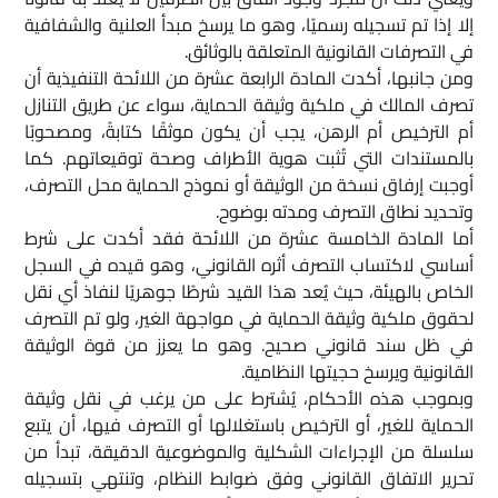
إلا إذا تم تسجيله رسميًا، وهو ما يرسخ مبدأ العلنية والشفافية
في التصرفات القانونية المتعلقة بالوثائق.
ومن جانبها، أكدت المادة الرابعة عشرة من اللائحة التنفيذية أن
تصرف المالك في ملكية وثيقة الحماية، سواء عن طريق التنازل
أم الترخيص أم الرهن، يجب أن يكون موثقًا كتابةً، ومصحوبًا
بالمستندات التي تُثبت هوية الأطراف وصحة توقيعاتهم. كما
أوجبت إرفاق نسخة من الوثيقة أو نموذج الحماية محل التصرف،
وتحديد نطاق التصرف ومدته بوضوح.
أما المادة الخامسة عشرة من اللائحة فقد أكدت على شرط
أساسي لاكتساب التصرف أثره القانوني، وهو قيده في السجل
الخاص بالهيئة، حيث يُعد هذا القيد شرطًا جوهريًا لنفاذ أي نقل
لحقوق ملكية وثيقة الحماية في مواجهة الغير، ولو تم التصرف
في ظل سند قانوني صحيح. وهو ما يعزز من قوة الوثيقة
القانونية ويرسخ حجيتها النظامية.
وبموجب هذه الأحكام، يُشترط على من يرغب في نقل وثيقة
الحماية للغير، أو الترخيص باستغلالها أو التصرف فيها، أن يتبع
سلسلة من الإجراءات الشكلية والموضوعية الدقيقة، تبدأ من
تحرير الاتفاق القانوني وفق ضوابط النظام، وتنتهي بتسجيله