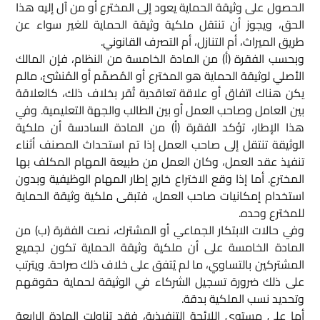
الحصول على وثيقة الحماية يعود إلى المخترع أو من آل إليه هذا
الحق، ويجوز أن تنتقل ملكية وثيقة الحماية للغير سواء عن
طريق الميراث، أم التنازل، أم التصرف القانوني.
وبحسب الفقرة (أ) من المادة الخامسة من النظام، فإن المالك
الأصلي لوثيقة الحماية هو المخترع أو المُصمِّم أو المُنشئ، مالم
يكن هناك اتفاق أو علاقة تعاقدية تُقر بخلاف ذلك، كالعلاقة
بين العامل وصاحب العمل أو بين الطالب والجهة التعليمية. وفي
هذا الإطار، تؤكد الفقرة (أ) من المادة السادسة أن ملكية
الوثيقة تنتقل إلى صاحب العمل إذا تم استحداث المصنف أثناء
تنفيذ عقد العمل، وكان العمل من طبيعة المهام المكلف بها
المخترع. أما إذا وقع الاختراع خارج إطار المهام الوظيفية وبدون
استخدام إمكانيات صاحب العمل، فتبقى ملكية وثيقة الحماية
للمخترع وحده.
وفي حالات الابتكار الجماعي أو المشترك، نصت الفقرة (ب) من
المادة الخامسة على أن ملكية وثيقة الحماية تكون لجميع
المشتركين بالتساوي، ما لم يُتفق على خلاف ذلك صراحة. ويترتب
على ذلك ضرورة تسجيل الشركاء في الوثيقة لحماية حقوقهم
وتحديد نسب الملكية بدقة.
أما على مستوى اللائحة التنفيذية، فقد تناولت المادة الرابعة