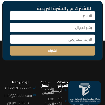
للاشترك فى النشرة البريدية
اشترك
صفحات
ساعات
تواصل معنا
الموقع
العمل
966126777771+
الأحد -
الرئيسية
الخميس
info@Albatil.com
عن
9:00
23613 بجير بن
الشركة
صباحاً :