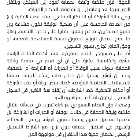
الجهة، فإن ملكية وثيقة الحماية تعود إلى المبتكر، وينتقل
الحق فيها بعد وفاته إلى ورثته وفقًا لأحكام الميراث.
وفي حالة الشراكة أو الابتكار الجماعي، فقد نصت الفقرة (ب)
من المادة الخامسة على أن ملكية الوثيقة تكون مشاعة بين
جميع المبتكرين، ما لم يتفقوا كتابيًا على تحديد الأنصبة، وهو
ما يفتح المجال لتوزيع الحقوق بنسبة المساهمة الفعلية، أو
وفق اتفاق تجاري يسبق التسجيل.
أما على مستوى اللائحة التنفيذية، فقد أكدت المادة الرابعة
عشرة والخامسة عشرة على أن أي تغيير في ملكية وثيقة
الحماية، سواء بسبب الوفاة أم الميراث أم الشراكة أم التصفية،
يجب أن يُوثق رسميًا من خلال طلب يُقدّم للهيئة، مرفقًا
بالمستندات النظامية المؤيدة، كصك حصر الورثة أو عقد الشراكة
أو أحكام التصفية. كما اشترطت أن يُقيّد هذا التغيير في السجل
الرسمي، ليكون نافذًا في مواجهة الغير.
وهكذا، فإن النظام السعودي لم يترك ثغرات في مسألة انتقال
ملكية وثيقة الحماية في حالات الوفاة أو الميراث أو الشراكة، بل
نظّمها بتفصيل دقيق يحفظ حقوق الورثة، ويحمي الشركاء،
ويُسهم في استمرار الحماية دون نزاع، مع اشتراط التسجيل
الرسمي لضمان حجية هذا الانتقال في مواجهة الغير.