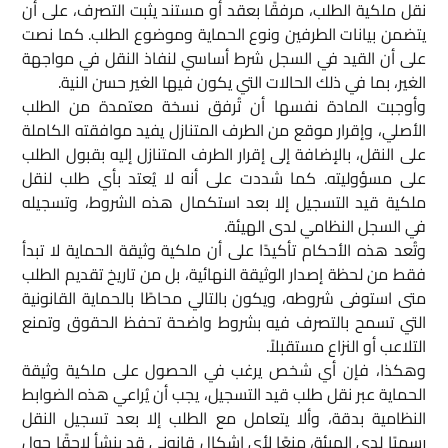
نقل ملكية الطلب، مرفقًا بعقد أو مستند يثبت التصرف، على أن
يتضمن بيانات الطرفين ونوع الحماية وموضوع الطلب. كما نصت
على أن القيد في السجل شرط أساسي لنفاذ النقل في مواجهة
الغير، بما في ذلك الحالات التي يكون فيها الغير حسن النية.
وأوجبت المادة نفسها أن تُرفق نسخة معتمدة من الطلب
الأصلي، وإقرار موقع من الطرف المتنازل يفيد موافقته الكاملة
على النقل، بالإضافة إلى إقرار الطرف المتنازل إليه بقبول الطلب
على مسؤوليته. كما شددت على أنه لا يُعتد بأي طلب لنقل
ملكية قيد التسجيل إلا بعد استكمال هذه الشروط، وتسجيله
في السجل النظامي لدى الهيئة.
وتُعد هذه الأحكام تأكيدًا على أن ملكية وثيقة الحماية لا تبدأ
فقط من لحظة إصدار الوثيقة النهائية، بل من تاريخ تقديم الطلب
متى استوفى شروطه، ويكون بالتالي محاطًا بالحماية القانونية
التي تسمح بالتصرف فيه بشروط واضحة تحفظ الحقوق وتمنع
التلاعب أو النزاع مستقبلاً.
وهكذا، فإن أي شخص يرغب في الحصول على ملكية وثيقة
الحماية عبر نقل طلب قيد التسجيل، يجب أن يُراعي هذه الضوابط
النظامية بدقة، وألا يتعامل مع الطلب إلا بعد تسجيل النقل
رسميًا لدى الهيئة، منعًا لأي إشكال قانوني قد ينشأ لاحقًا حول