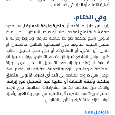
أهلية التملك أو الحق في الاستغلال.
وفي الختام،
يتبين من خلال ما تقدم أن
ملكية وثيقة الحماية
ليست مجرد
صفة شكلية تُمنح لمقدم الطلب أو صاحب الابتكار، بل هي مركز
قانوني راسخ تحكمه ضوابط نظامية صارمة، وشروط إجرائية لا
تكتمل الحجية القانونية دون استيفائها بالكامل. فالانتقال، أو
التنازل، أو التخلي، أو المشاركة، أو حتى مجرد تسجيل الطلب،
كلها مراحل تتقاطع فيها الإرادة مع التنظيم، ويترتب عليها آثار
قانونية لا يُعتد بها إلا بعد التسجيل الرسمي لدى الهيئة
المختصة. ولهذا، فإن التوصية العملية الدقيقة التي يوجبها هذا
الإطار، هي ضرورة المبادرة إلى
قيد أي تصرف قانوني متعلق
بملكية وثيقة الحماية أو طلبها قيد التسجيل فور إبرامه
،
والتأكد من مطابقته لكافة الاشتراطات النظامية، حتى تترسخ
الحماية، ويكتسب التصرف أثره الملزم في مواجهة الغير، وتُغلق
أبواب النزاع والتشكيك والتأويل القانوني.
للتواصل معنا