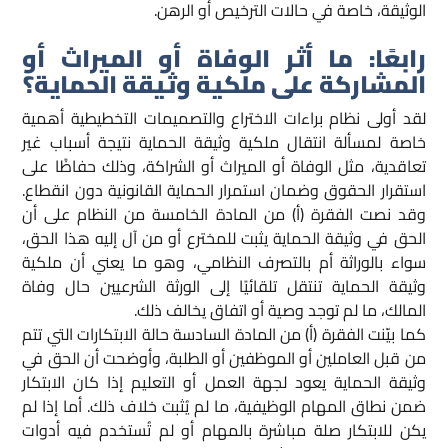
الوثيقة، خاصة في حالات الترخيص أو الرهن.
رابعًا: ما أثر الوفاة أو الميراث أو
المشاركة على ملكية وثيقة الحماية؟
لقد أولى نظام براءات الاختراع والتصميمات التخطيطية أهمية
خاصة لمسألة انتقال ملكية وثيقة الحماية نتيجة أسباب غير
تعاقدية، مثل الوفاة أو الميراث أو الشراكة، وذلك حفاظًا على
استقرار الحقوق وضمان استمرار الحماية القانونية دون انقطاع.
وقد نصت الفقرة (أ) من المادة الخامسة من النظام على أن
الحق في وثيقة الحماية يثبت للمخترع أو من آل إليه هذا الحق،
سواء بالوراثة أم بالتصرف النظامي، وهو ما يعني أن ملكية
وثيقة الحماية تنتقل تلقائيًا إلى الورثة الشرعيين حال وفاة
المالك، ما لم توجد وصية أو اتفاق يخالف ذلك.
كما بيّنت الفقرة (أ) من المادة السادسة حالة الابتكارات التي تتم
من قبل العاملين أو الموظفين أو الطلبة، وأوضحت أن الحق في
وثيقة الحماية يعود لجهة العمل أو التعليم إذا كان الابتكار
ضمن نطاق المهام الوظيفية، ما لم يُثبت خلاف ذلك. أما إذا لم
يكن للابتكار صلة مباشرة بالمهام أو لم تُستخدم فيه أدوات