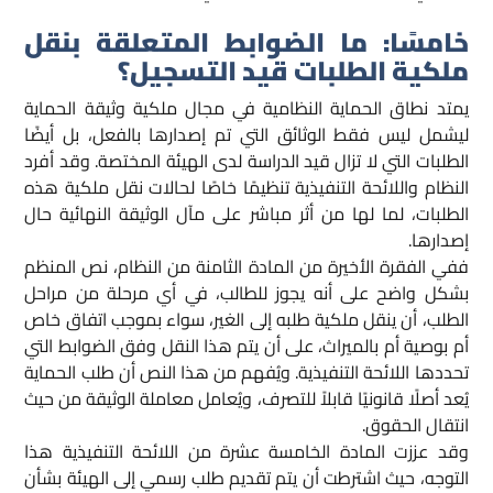
خامسًا: ما الضوابط المتعلقة بنقل
ملكية الطلبات قيد التسجيل؟
يمتد نطاق الحماية النظامية في مجال ملكية وثيقة الحماية
ليشمل ليس فقط الوثائق التي تم إصدارها بالفعل، بل أيضًا
الطلبات التي لا تزال قيد الدراسة لدى الهيئة المختصة. وقد أفرد
النظام واللائحة التنفيذية تنظيمًا خاصًا لحالات نقل ملكية هذه
الطلبات، لما لها من أثر مباشر على مآل الوثيقة النهائية حال
إصدارها.
ففي الفقرة الأخيرة من المادة الثامنة من النظام، نص المنظم
بشكل واضح على أنه يجوز للطالب، في أي مرحلة من مراحل
الطلب، أن ينقل ملكية طلبه إلى الغير، سواء بموجب اتفاق خاص
أم بوصية أم بالميراث، على أن يتم هذا النقل وفق الضوابط التي
تحددها اللائحة التنفيذية. ويُفهم من هذا النص أن طلب الحماية
يُعد أصلًا قانونيًا قابلاً للتصرف، ويُعامل معاملة الوثيقة من حيث
انتقال الحقوق.
وقد عززت المادة الخامسة عشرة من اللائحة التنفيذية هذا
التوجه، حيث اشترطت أن يتم تقديم طلب رسمي إلى الهيئة بشأن