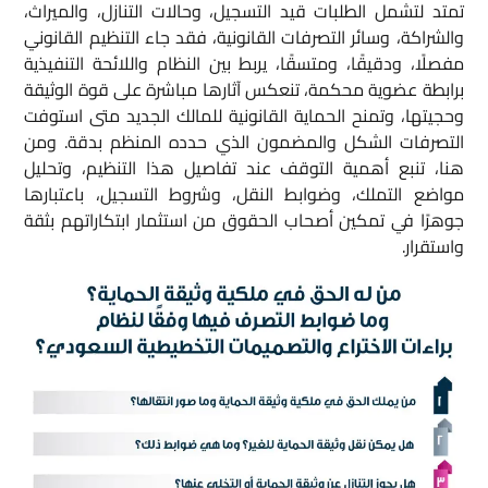
تمتد لتشمل الطلبات قيد التسجيل، وحالات التنازل، والميراث،
والشراكة، وسائر التصرفات القانونية، فقد جاء التنظيم القانوني
مفصلًا، ودقيقًا، ومتسقًا، يربط بين النظام واللائحة التنفيذية
برابطة عضوية محكمة، تنعكس آثارها مباشرة على قوة الوثيقة
وحجيتها، وتمنح الحماية القانونية للمالك الجديد متى استوفت
التصرفات الشكل والمضمون الذي حدده المنظم بدقة. ومن
هنا، تنبع أهمية التوقف عند تفاصيل هذا التنظيم، وتحليل
مواضع التملك، وضوابط النقل، وشروط التسجيل، باعتبارها
جوهرًا في تمكين أصحاب الحقوق من استثمار ابتكاراتهم بثقة
واستقرار.