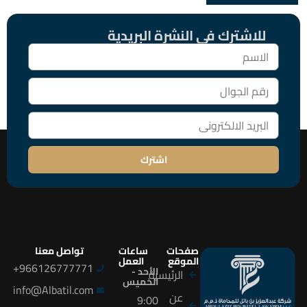
للاشترك فى النشرة البريدية
اشترك
صفحات
ساعات
تواصل معنا
الموقع
العمل
966126777771+
الأحد -
الرئيسية
الخميس
info@Albatil.com
عن
9:00