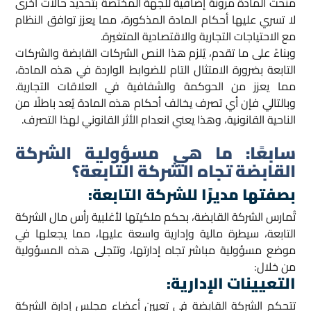
منحت المادة مرونة إضافية للجهة المختصة بتحديد حالات أخرى
لا تسري عليها أحكام المادة المذكورة، مما يعزز توافق النظام
مع الاحتياجات التجارية والاقتصادية المتغيرة.
وبناءً على ما تقدم، يُلزم هذا النص الشركات القابضة والشركات
التابعة بضرورة الامتثال التام للضوابط الواردة في هذه المادة،
مما يعزز من الحوكمة والشفافية في العلاقات التجارية.
وبالتالي فإن أي تصرف يخالف أحكام هذه المادة يُعد باطلًا من
الناحية القانونية، وهذا يعني انعدام الأثر القانوني لهذا التصرف.
سابعًا:
ما هي مسؤولية الشركة
القابضة تجاه الشركة التابعة؟
بصفتها مديرًا للشركة التابعة
:
تُمارس الشركة القابضة، بحكم ملكيتها لأغلبية رأس مال الشركة
التابعة، سيطرة مالية وإدارية واسعة عليها، مما يجعلها في
موضع مسؤولية مباشر تجاه إدارتها، وتتجلى هذه المسؤولية
من خلال:
التعيينات الإدارية
:
تتحكم الشركة القابضة في تعيين أعضاء مجلس إدارة الشركة