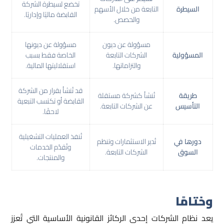
تخضع لسيطرة الشركة
السيطرة
التابعة من خلال الأسهم
القابضة ماليًا وإداريًا.
والحصص.
مسؤولة عن ديون
مسؤولة عن ديونها
المسؤولية
الشركات التابعة
الخاصة فقط بسبب
والتزاماتها.
استقلاليتها المالية.
قد تُنشأ بقرار من الشركة
طريقة
تُنشأ كشركة مستقلة
القابضة أو تكتسب التبعية
التأسيس
عن الشركات التابعة.
لاحقًا.
تُنفذ العمليات التشغيلية
دورها في
تُدير الاستثمارات وتنظم
وتُقدّم الخدمات
السوق
الشركات التابعة.
والمنتجات.
وختامًا
يعد نظام الشركات إحدى الركائز القانونية الأساسية التي تُعزز