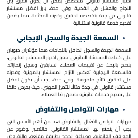
اختيار مستشار قانوني متخصص يمكن أن يكون الفرق بين
النجاح والفشل في القضية. وفي جدة، يبرز افضل مستشار
قانوني في جدة بتخصصه الدقيق وخبرته المكثفة، مما يضمن
تقديم خدمة قانونية استثنائية.
السمعة الجيدة والسجل الإيجابي
السمعة الجيدة والسجل الحافل بالنجاحات هما مؤشران حيويان
على كفاءة المستشار القانوني. فقبل اختيار المستشار القانوني،
ينصح بالبحث عن تقييمات العملاء السابقين وسجل إنجازاته.
فالسمعة الإيجابية تعكس التزام المستشار بالمهنية وقدرته
على تحقيق نتائج ملموسة. وفي جدة، يجب أن يكون افضل
مستشار قانوني في جدة مثالًا للتميز المهني، حيث يحرص دائمًا
على تقديم خدمات قانونية تضمن رضا العملاء.
مهارات التواصل والتفاوض
مهارات التواصل الفعّال والتفاوض تعد من أهم الأسس التي
يجب أن يتمتع بها المستشار القانوني. فالتعبير بوضوح عن
المواقف القانونية، وصياغة الحجج بطريقة مقنعة، والتفاوض