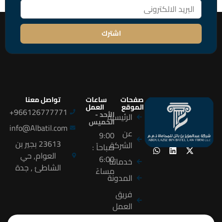
اشترك
صفحات
ساعات
تواصل معنا
الموقع
العمل
966126777771+
الأحد -
الرئيسية
الخميس
info@Albatil.com
عن
9:00
23613 بجير بن
الشركة
صباحاً :
العوام, حي
6:00
خدماتنا
الشاطئ , جدة
مساءً
المدونة
فريق
العمل