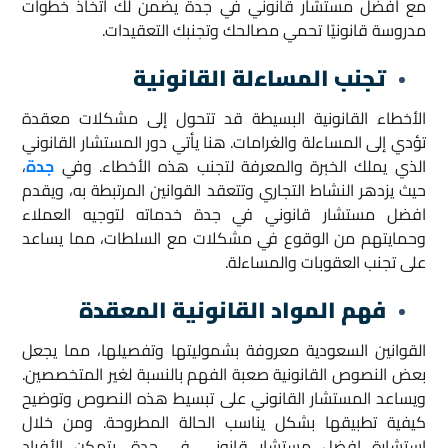
مع افضل مستشار قانوني في جدة يضمن لك اتخاذ خطوات
مدروسة قانونيًا تحمي مصالحك وتجنبك التعقيدات.
تجنب المساءلة القانونية
الأخطاء القانونية البسيطة قد تتحول إلى مشكلات معقدة
تؤدي إلى المساءلة والغرامات. هنا يأتي دور المستشار القانوني
الذي يملك الخبرة والمعرفة لتجنب هذه الأخطاء. وفي
جدة
،
حيث يزدهر النشاط التجاري وتتعقد القوانين المرتبطة به، ويقدم
افضل مستشار قانوني في جدة خدماته لتوجيه العملاء
وحمايتهم من الوقوع في مشكلات مع السلطات، مما يساعد
على تجنب العقوبات والمساءلة.
فهم المواد القانونية المعقدة
القوانين السعودية معروفة بشموليتها وتفصيلها، مما يجعل
بعض النصوص القانونية صعبة الفهم بالنسبة لغير المتخصصين.
ويساعد المستشار القانوني على تبسيط هذه النصوص وتوضيح
كيفية تطبيقها بشكل يناسب الحالة المطروحة. ومن خلال
استشارة افضل مستشار قانوني في جدة، يتمكن الأفراد