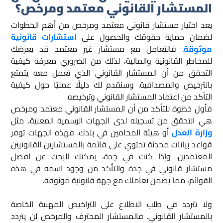
المستشار القانوني معتمد ومرخص؟
يعد اختيار مستشار قانوني معتمد ومرخص من أهم الخطوات
لضمان حماية حقوقك والحصول على
استشارات قانونية
موثوقة
. فالتعامل مع مستشار غير معتمد قد يعرضك
للمخاطر القانونية والمالية، لذلك من الضروري معرفة كيفية
التحقق من أن المستشار القانوني الذي تعمل معه يتمتع
بالترخيص والمصداقية. وسنقدم لك دليلًا عمليًا حول كيفية
التأكد من اعتماد المستشار القانوني وترخيصه.
فأول خطوة للتأكد من أن المستشار القانوني معتمد ومرخص
هي التحقق من تسجيله لدى الجهات الرسمية المعنية، مثل
وزارة العدل
أو هيئة المحامين في بلدك. فهذه الجهات توفر
قواعد بيانات محدثة تحتوي على قائمة بالمستشارين القانونيين
المعتمدين. وإذا كنت في جدة، يمكنك البحث عن افضل
مستشار قانوني في جدة والتأكد من وجود اسمه في هذه
القوائم، مما يضمن تعاملك مع جهة قانونية موثوقة.
ولا تتردد في طلب الاطلاع على التراخيص المهنية الخاصة
بالمستشار القانوني. فالمستشار المحترف والمرخص لن يتردد