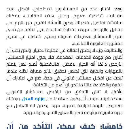
وبعد اختيار عدد من المستشارين المحتملين، يُفضل عقد
مقابلات شخصية معهم. وخلال هذه المقابلات، يمكنك
مناقشة تفاصيل قضيتك وطرح الأسئلة لتقييم مهاراتهم في
التحليل والتواصل. فهذه الخطوة تساعدك على التأكد من مدى
فهم المستشار لتعقيدات قضيتك ومدى كفاءته في تقديم
المشورة القانونية المناسبة.
والتكاليف جزء لا يمكن إغفاله في عملية الاختيار، ولكن يجب أن
تُقارن مع جودة الخدمات المقدمة. فلا يعني اختيار المستشار
الأرخص دائمًا أنه الخيار الافضل. فالافضلية تُمنح لمن يتمتع
بالمهارات والخبرة التي تضمن تحقيق نتائج مميزة. لذلك عندما
تبحث عن افضل مستشار قانوني في جدة، ضع في اعتبارك أن
الخبرة والكفاءة غالبًا ما تكونان أهم من التكلفة.
وأخيرًا، لا تنسَ التحقق من تراخيص المستشار القانوني
ومصداقيته. فيجب أن يكون معتمدًا من
وزارة العدل
ويمتلك
التراخيص اللازمة لمزاولة المهنة. فهذا يضمن لك التعامل مع
جهة قانونية موثوقة تلتزم بالمعايير القانونية والمهنية.
خامسًا: كيف يمكن التأكد من أن