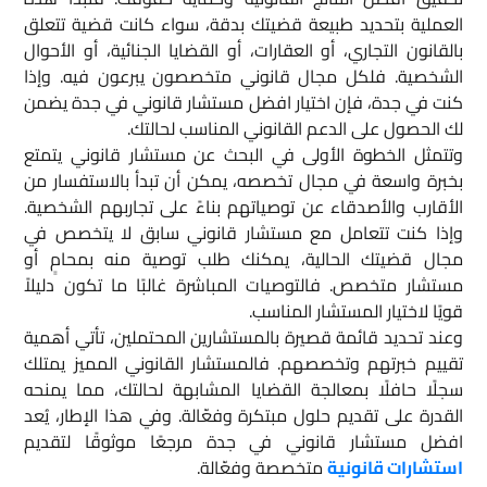
العملية بتحديد طبيعة قضيتك بدقة، سواء كانت قضية تتعلق
بالقانون التجاري، أو العقارات، أو القضايا الجنائية، أو الأحوال
الشخصية. فلكل مجال قانوني متخصصون يبرعون فيه. وإذا
كنت في جدة، فإن اختيار افضل مستشار قانوني في جدة يضمن
لك الحصول على الدعم القانوني المناسب لحالتك.
وتتمثل الخطوة الأولى في البحث عن مستشار قانوني يتمتع
بخبرة واسعة في مجال تخصصه، يمكن أن تبدأ بالاستفسار من
الأقارب والأصدقاء عن توصياتهم بناءً على تجاربهم الشخصية.
وإذا كنت تتعامل مع مستشار قانوني سابق لا يتخصص في
مجال قضيتك الحالية، يمكنك طلب توصية منه بمحامٍ أو
مستشار متخصص. فالتوصيات المباشرة غالبًا ما تكون دليلاً
قويًا لاختيار المستشار المناسب.
وعند تحديد قائمة قصيرة بالمستشارين المحتملين، تأتي أهمية
تقييم خبرتهم وتخصصهم. فالمستشار القانوني المميز يمتلك
سجلًا حافلًا بمعالجة القضايا المشابهة لحالتك، مما يمنحه
القدرة على تقديم حلول مبتكرة وفعّالة. وفي هذا الإطار، يُعد
افضل مستشار قانوني في جدة مرجعًا موثوقًا لتقديم
استشارات قانونية
متخصصة وفعّالة.