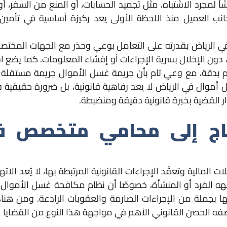
شأ لمجرد الاشتباه، مثل تجميد الحسابات، أو المنع من السفر، 
انب العميل منذ اللحظة الأولى يعد ركيزة أساسية في تأمين
لرياض بقدرته على التعامل بوعي وحذر مع الجهات المختصة، مث
م، دون الإخلال بسرية الإجراءات أو إفشاء المعلومات. كما يضع ا
بدقة، مع وعي تام بأن جريمة غسل الأموال جريمة مستقلة لا يل
أموال في الرياض لا يعد رفاهية قانونية، بل ضرورة حقيقية 
دار القضية بخبرة قانونية دقيقة ومنضبطة.
 تحتاج إلى محامي متخصص 
ت المالية وتعقّد الإجراءات القانونية المرتبطة بها، لا يُعد ال
اجهه الفرد أو المنشأة، خصوصًا أن نظام مكافحة غسل الأمو
ا بجملة من الإجراءات الصارمة والعقوبات الرادعة. ومن هنا، 
 الحصن القانوني الأهم في مواجهة هذا النوع من القضايا عا