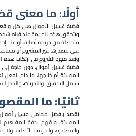
أولًا: ما معنى ق
قضية غسيل الأموال هي كل واقعة 
وتتحقق هذه الجريمة عند قيام شخص– 
متحصلة من جريمة أصلية، أو عند إخفا
على مصدرها غير المشروع أو مساعدة 
ويُعد مجرد الشروع في ارتكاب هذه الأف
قضية غسيل أموال، دون حاجة إلى إثب
المملكة أم خارجها، ما دام الفعل يُ
تشمل التحقيق، والتحريات، والحجز ا
ثانيًا: ما المق
يُقصد بافضل محامي غسيل أموال في
المملكة، ويفهم بدقة المفاهيم القا
والمصادرة، والجريمة الأصلية. ولا 