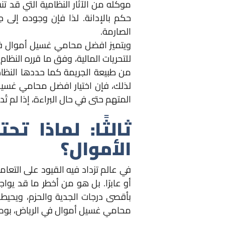
موكله من الآثار النظامية التي قد تن
حكم بالإدانة. لذا فإن وجوده إلى ج
الصارمة.
ويتميز افضل محامي غسيل أموال في ا
للتحريات المالية، وفق ما قرره النظا
من طبيعة الجريمة كما حددها النظام 
لذلك، فإن اختيار افضل محامي غسيل 
المتهم حتى في حال البراءة، إذا لم تُ
ثالثًا: لماذا
الأموال؟
في عالم تزداد فيه القيود على التعاملا
أو عابرًا. بل هو من أخطر ما قد يو
بأقصى درجات الجدية والحزم، ويحيطه
محامي غسيل أموال في الرياض، بوصفه