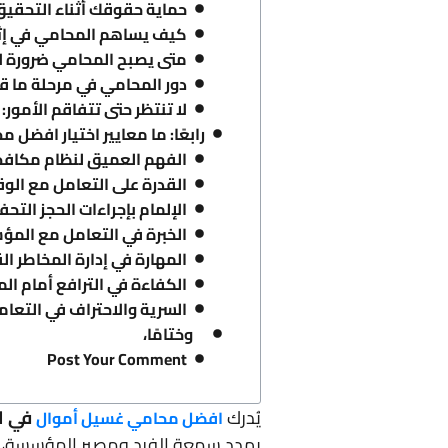
حماية حقوقك أثناء التحقيق
كيف يساهم المحامي في إثب
متى يصبح المحامي ضرورة لا
دور المحامي في مرحلة ما قب
لا تنتظر حتى تتفاقم الأمور:
رابعًا: ما معايير اختيار افضل
الفهم العميق لنظام مكافح
القدرة على التعامل مع الوقا
الإلمام بإجراءات الحجز الت
الخبرة في التعامل مع المؤس
المهارة في إدارة المخاطر الق
الكفاءة في الترافع أمام ا
السرية والاحتراف في التعا
وختامًا،
Post Your Comment
يُدرك
في ا
افضل محامي غسيل أموال
يهدد سمعة الفرد ومصير المؤسسة، تُ