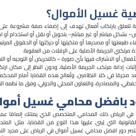
ضية غسيل الأموال؟
تتعلق بارتكاب أفعال تهدف إلى إضفاء صفة مشروعة على أ
بشكل مباشر أو غير مباشر– بتحويل أو نقل أو استخدام أو اكت
ء طبيعتها أو مصدرها أو ملكيتها أو حركتها أو الحقوق المرتبطة
مرتكبي الجريمة الأصلية على الإفلات من العقوبة.
عال أو الاشتراك فيها بأي صورة – كالتحريض أو التوجيه أو التسهي
ات إدانة مرتكب الجريمة الأصلية، ودون النظر إلى مكان ار
عد مجرمًا في كلا النظامين. وتُعالج هذه القضايا أمام المح
لتحفظي، والمصادرة، والتعاون المحلي والدولي، وفق ما نظمه ا
صود بافضل محامي غسيل أموا
 الرياض ذلك المحامي المتخصص الذي يمتلك إلمامًا عميقً
نونية التي يُبنى عليها هذا النوع من القضايا، مثل: المت
يقتصر دور افضل محامي غسيل أموال في الرياض على مجرد التمثي