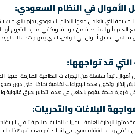
 الأموال في النظام السعودي:
الجسيمة التي يتعامل معها النظام السعودي بحزم بالغ، حيث ي
ع العلم بأنها متحصلة من جريمة. ويكفي مجرد الشروع أو ال
فضل محامي غسيل أموال في الرياض، الذي يفهم هذه الخطورة ا
 التي قد تواجهها:
موال، تبدأ سلسلة من الإجراءات النظامية الصارمة، منها: الح
ق إنذار. وتكون هذه الإجراءات نظامية تمامًا، حتى دون صدور
رورة ملحة ليقوم بالطعن في هذه التدابير بطرق قانونية واض
اجهة البلاغات والتحريات:
متها الإدارة العامة للتحريات المالية، صلاحية تلقي البلاغات وت
، بل يكفي وجود اشتباه مبني على أنماط غير معتادة. وهذا 