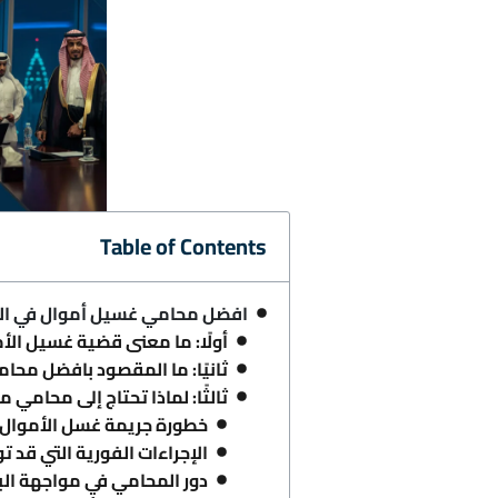
Table of Contents
افضل محامي غسيل أموال في ال
أولًا: ما معنى قضية غسيل الأ
ثانيًا: ما المقصود بافضل محا
ثالثًا: لماذا تحتاج إلى محام
خطورة جريمة غسل الأموال 
الإجراءات الفورية التي قد ت
دور المحامي في مواجهة البل