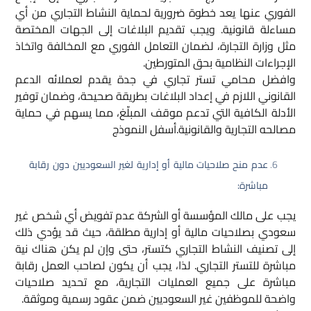
الفوري عنها يعد خطوة ضرورية لحماية النشاط التجاري من أي
مساءلة قانونية. ويجب تقديم البلاغات إلى الجهات المختصة
مثل وزارة التجارة، لضمان التعامل الفوري مع المخالفة واتخاذ
الإجراءات النظامية بحق المتورطين.
وافضل محامي تستر تجاري في جدة يقدم لعملائه الدعم
القانوني اللازم في إعداد البلاغات بطريقة صحيحة، وضمان توفير
الأدلة الكافية التي تدعم موقف المبلّغ، مما يسهم في حماية
مصالحه التجارية والقانونية.أسفل النموذج
عدم منح صلاحيات مالية أو إدارية لغير السعوديين دون رقابة
مباشرة:
يجب على مالك المؤسسة أو الشركة عدم تفويض أي شخص غير
سعودي بصلاحيات مالية أو إدارية مطلقة، حيث قد يؤدي ذلك
إلى تصنيف النشاط التجاري كتستر، حتى وإن لم يكن هناك نية
مباشرة للتستر التجاري. لذا، يجب أن يكون لصاحب العمل رقابة
مباشرة على جميع العمليات التجارية، مع تحديد صلاحيات
واضحة للموظفين غير السعوديين ضمن عقود رسمية وموثقة.