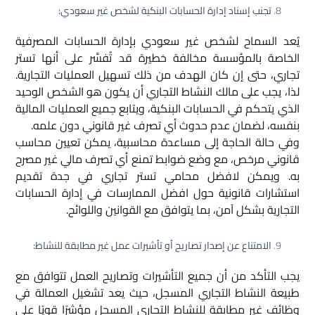
تجنب إسناد إدارة الحسابات البنكية لشخص غير سعودي:
يُعد السماح لشخص غير سعودي بإدارة الحسابات المصرفية
الخاصة بالمؤسسة مخالفة خطيرة قد تُفسَّر على أنها تستر
تجاري، حتى إن كان الهدف من ذلك تسهيل العمليات التجارية.
لذا، يجب على مالك النشاط التجاري أن يكون هو الشخص الوحيد
الذي يتحكم في الحسابات البنكية، ويتابع جميع العمليات المالية
بنفسه، لضمان عدم حدوث أي تصرف غير قانوني دون علمه.
وفي حالة الحاجة إلى مساعدة محاسبية، يمكن تعيين محاسب
قانوني مرخص، مع وضع ضوابط تمنع أي تصرف مالي غير مصرح
به. ويمكن لافضل محامي تستر تجاري في جدة تقديم
استشارات قانونية حول افضل الممارسات في إدارة الحسابات
التجارية بشكل آمن، بما يتوافق مع القوانين واللوائح.
الامتناع عن إصدار تصاريح أو تأشيرات عمل غير مطابقة للنشاط:
يجب التأكد من أن جميع التأشيرات وتصاريح العمل تتوافق مع
طبيعة النشاط التجاري المسجل، حيث يعد تشغيل العمالة في
وظائف غير مطابقة للنشاط التجاري المسجل مؤشرًا قويًا على