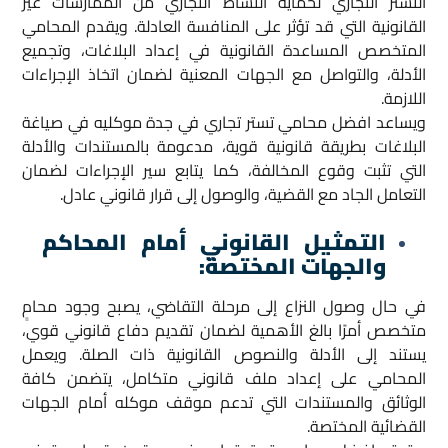
التستر التجاري لحماية النشاط التجاري من الممارسات غير
القانونية التي قد تؤثر على المنافسة العادلة. ويقدم المحامي
المتخصص المساعدة القانونية في إعداد البلاغات، وتجميع
الأدلة، والتواصل مع الجهات المعنية لضمان اتخاذ الإجراءات
اللازمة.
ويساعد افضل محامي تستر تجاري في جدة موكليه في صياغة
البلاغات بطريقة قانونية قوية، مدعومة بالمستندات والأدلة
التي تثبت وقوع المخالفة، كما يتابع سير الإجراءات لضمان
التعامل الجاد مع القضية، والوصول إلى قرار قانوني عادل.
التمثيل القانوني أمام المحاكم
والجهات المختصة:
في حال وصول النزاع إلى مرحلة التقاضي، يصبح وجود محامٍ
متخصص أمرًا بالغ الأهمية لضمان تقديم دفاع قانوني قوي،
يستند إلى الأدلة والنصوص القانونية ذات الصلة. ويعمل
المحامي على إعداد ملف قانوني متكامل، يتضمن كافة
الوثائق والمستندات التي تدعم موقف موكله أمام الجهات
القضائية المختصة.