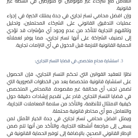
التعامل مع شركاء غير موثوقين أو متورطين في أنشطة غير
قانونية.
وإن افضل محامي تستر تجاري في جدة يمتلك الخبرة في إجراء
عمليات التدقيق القانوني على الشركاء المحتملين، وتحليل
وثائقهم التجارية للتأكد من عدم وجود أي مؤشرات قد تؤدي
إلى تصنيف الشراكة على أنها تستر تجاري، مما يوفر لعملائه
الحماية القانونية اللازمة قبل الدخول في أي التزامات تجارية.
استشارة محامٍ متخصص في قضايا التستر التجاري:
نظرًا لتعقيد القوانين التي تحكم التستر التجاري، فإن الحصول
على استشارة قانونية متخصصة يعد من الخطوات الضرورية التي
تضمن تجنب أي مخالفة غير مقصودة. فالمحامي المتخصص
في قضايا التستر التجاري قادر على تقديم إرشادات دقيقة حول
كيفية الامتثال للأنظمة، والتأكد من سلامة المعاملات التجارية،
والتعامل مع أي مخاطر قانونية محتملة.
ويمثل افضل محامي تستر تجاري في جدة الخيار الأمثل لمن
يسعى إلى مراجعة أنشطته التجارية، والتأكد من أنها تتم ضمن
الإطار القانوني الصحيح، بالإضافة إلى توفير الحماية القانونية في