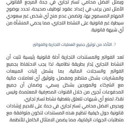
ويمثل افضل محامي تستر تجاري في جدة المرجع القانوني
الأمثل لمن يرغب في إعداد عقود توظيف صحيحة، تحدد بوضوح
المهام المسموح بها، وتضمن عدم منح أي شخص غير سعودي
سيطرة غير قانونية على النشاط التجاري، مما يحمي المنشأة من
أي شبهة قانونية.
التأكد من توثيق جميع العمليات التجارية والفواتير:
تعد الفواتير والمستندات التجارية أدلة قانونية رئيسية تثبت أن
النشاط التجاري يُدار بطريقة نظامية، لذا يجب الاحتفاظ بجميع
الفواتير والسجلات المالية، بما يشمل إثبات المبيعات
والمشتريات بشكل منتظم ومفصل، وتوثيق أي تعاملات مالية
مع الشركاء والموردين بشكل رسمي، وضمان أن جميع
المدفوعات تُجرى من خلال القنوات المصرفية المعتمدة وليس
نقدًا، لمنع أي شبهات تتعلق بتغطية نشاط تستر تجاري.
ويحرص افضل محامي تستر تجاري في جدة على تقديم إرشادات
قانونية حول كيفية تنظيم هذه المستندات لتكون متوافقة مع
متطلبات الجهات الرقابية، مما يضمن الامتثال الكامل للأنظمة.