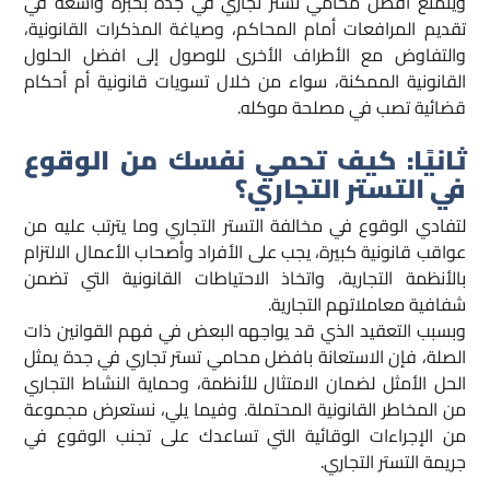
ويتمتع افضل محامي تستر تجاري في جدة بخبرة واسعة في
تقديم المرافعات أمام المحاكم، وصياغة المذكرات القانونية،
والتفاوض مع الأطراف الأخرى للوصول إلى افضل الحلول
القانونية الممكنة، سواء من خلال تسويات قانونية أم أحكام
قضائية تصب في مصلحة موكله.
ثانيًا: كيف تحمي نفسك من الوقوع
في التستر التجاري؟
لتفادي الوقوع في مخالفة التستر التجاري وما يترتب عليه من
عواقب قانونية كبيرة، يجب على الأفراد وأصحاب الأعمال الالتزام
بالأنظمة التجارية، واتخاذ الاحتياطات القانونية التي تضمن
شفافية معاملاتهم التجارية.
وبسبب التعقيد الذي قد يواجهه البعض في فهم القوانين ذات
الصلة، فإن الاستعانة بافضل محامي تستر تجاري في جدة يمثل
الحل الأمثل لضمان الامتثال للأنظمة، وحماية النشاط التجاري
من المخاطر القانونية المحتملة. وفيما يلي، نستعرض مجموعة
من الإجراءات الوقائية التي تساعدك على تجنب الوقوع في
جريمة التستر التجاري.