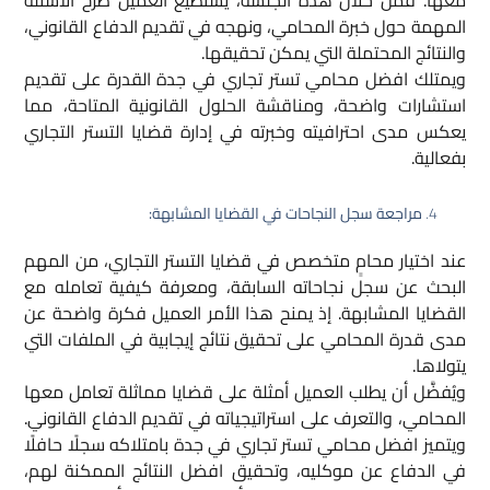
معها. فمن خلال هذه الجلسة، يستطيع العميل طرح الأسئلة
المهمة حول خبرة المحامي، ونهجه في تقديم الدفاع القانوني،
والنتائج المحتملة التي يمكن تحقيقها.
ويمتلك افضل محامي تستر تجاري في جدة القدرة على تقديم
استشارات واضحة، ومناقشة الحلول القانونية المتاحة، مما
يعكس مدى احترافيته وخبرته في إدارة قضايا التستر التجاري
بفعالية.
مراجعة سجل النجاحات في القضايا المشابهة:
عند اختيار محامٍ متخصص في قضايا التستر التجاري، من المهم
البحث عن سجل نجاحاته السابقة، ومعرفة كيفية تعامله مع
القضايا المشابهة. إذ يمنح هذا الأمر العميل فكرة واضحة عن
مدى قدرة المحامي على تحقيق نتائج إيجابية في الملفات التي
يتولاها.
ويُفضَّل أن يطلب العميل أمثلة على قضايا مماثلة تعامل معها
المحامي، والتعرف على استراتيجياته في تقديم الدفاع القانوني.
ويتميز افضل محامي تستر تجاري في جدة بامتلاكه سجلًا حافلًا
في الدفاع عن موكليه، وتحقيق افضل النتائج الممكنة لهم،