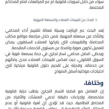
سواء من خلال تسويات قانونية أم عبر المرافعات أمام المحاكم
المختصة.
البحث عن تقييمات العملاء والسمعة المهنية:
يُعد البحث عبر الإنترنت وسيلة فعالة لتقييم أداء المحامي
والتأكد من سمعته المهنية. فمن خلال مراجعة مواقع مكاتب
المحاماة والتقييمات التي يتركها العملاء السابقون، يمكن
للعميل تكوين صورة واضحة عن مستوى الخدمات المقدمة.
ويحظى افضل محامي تستر تجاري في جدة بسمعة قوية في
السوق القانوني، حيث تعكس تقييمات العملاء مدى رضائهم
عن خدماته، وقدرته على تقديم حلول قانونية مبتكرة تلبي
احتياجات موكليه.أسفل النموذج
وختامًا،
إن التعامل مع قضايا التستر التجاري يتطلب دراية قانونية
متخصصة، وإجراءات دقيقة تحمي المنشآت والأفراد من
المخاطر النظامية، حيث قد تؤدي أي ثغرة قانونية أو عدم
الامتثال للوائح التنظيمية إلى عواقب قانونية جسيمة تؤثر على