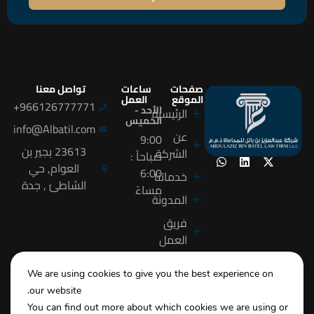
صفحات
ساعات
تواصل معنا
الموقع
العمل
966126777771+
الأحد -
الرئيسية
الخميس
info@Albatil.com
عن
9:00
23613 بجير بن
الشركة
صباحاً :
العوام, حي
6:00
خدماتنا
الشاطئ , جدة
مساءً
المدونة
فريق
العمل
التوظيف
We are using cookies to give you the best experience on
التدريب
our website.
تواصل
You can find out more about which cookies we are using or