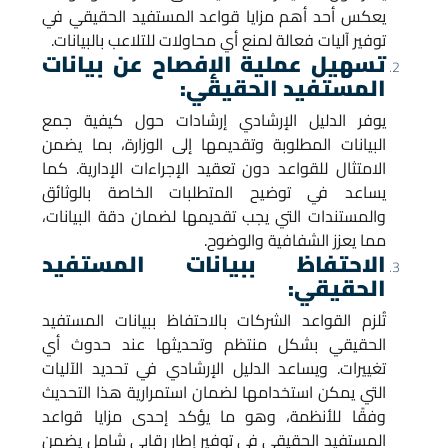
يعكس أحد أهم مزايا قواعد المستفيد الحقيقي في
توفير آليات فعالة لمنع أي محاولات للتلاعب بالبيانات.
تسهيل عملية الإفصاح عن بيانات
المستفيد الحقيقي:
يوفر الدليل الإرشادي إرشادات حول كيفية جمع
البيانات المطلوبة وتقديمها إلى الوزارة، بما يضمن
الامتثال للقواعد دون تعقيد الإجراءات الإدارية. كما
يساعد في توضيح المتطلبات الخاصة بالوثائق
والمستندات التي يجب تقديمها لضمان دقة البيانات،
مما يعزز الشفافية والوضوح.
الاحتفاظ ببيانات المستفيد
الحقيقي:
تُلزم القواعد الشركات بالاحتفاظ ببيانات المستفيد
الحقيقي بشكل منتظم وتحديثها عند حدوث أي
تغييرات. ويساعد الدليل الإرشادي في تحديد الآليات
التي يمكن استخدامها لضمان استمرارية هذا التحديث
وفقًا للأنظمة، وهو ما يؤكد إحدى مزايا قواعد
المستفيد الحقيقي في توفير إطار رقابي شامل يضمن