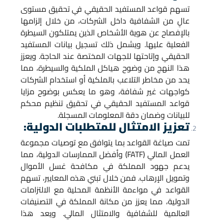
تسهم قواعد المستفيد الحقيقي في تحقيق مستوى
عالٍ من الشفافية داخل الشركات، من خلال إلزامها
بالإفصاح عن هوية الأشخاص الذين يمتلكون السيطرة
الفعلية عليها. ويشمل ذلك تسجيل بيانات المستفيد
الحقيقي وإتاحتها للجهات المختصة عند الحاجة. ويعزز
هذا النهج من وضوح هياكل الملكية والسيطرة، مما
يحد من مخاطر التلاعب بالملكية أو استخدام الشركات
كواجهات غير شفافة، وهو ما يعكس بوضوح مزايا
قواعد المستفيد الحقيقي في تحقيق تنظيم محكم
للبيانات وضمان دقة المعلومات المسجلة.
تعزيز الامتثال للمتطلبات الدولية:
تمت صياغة القواعد بما يتوافق مع توصيات مجموعة
العمل المالي (FATF) وأفضل الممارسات الدولية، مما
يدعم جهود المملكة في مكافحة غسل الأموال
وتمويل الإرهاب. فمن خلال تبني هذه المعايير، تسهم
القواعد في مواءمة الأنظمة المحلية مع الالتزامات
الدولية، مما يعزز من مكانة المملكة في التصنيفات
العالمية للشفافية والامتثال المالي. ويعد هذا