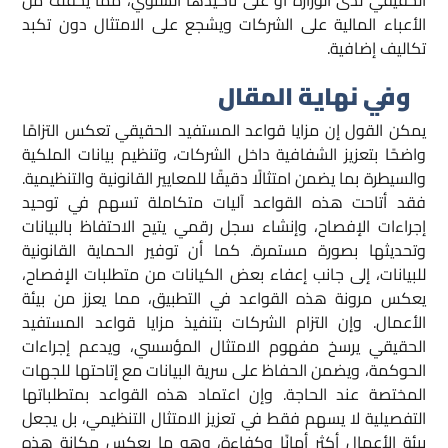
الحقيقي لدى الوزارة أو على تأكيدها السنوي، مما يخفف من
الأعباء المالية على الشركات ويشجع على الامتثال دون تكبد
تكاليف إضافية.
وفي نهاية المقال
يمكن القول إن مزايا قواعد المستفيد الحقيقي تعكس التزامًا
واضحًا بتعزيز الشفافية داخل الشركات، وتنظيم بيانات الملكية
والسيطرة بما يضمن امتثالًا دقيقًا للمعايير القانونية والتنظيمية.
فقد أتاحت هذه القواعد آليات متكاملة تسهم في توحيد
إجراءات الإفصاح، وإنشاء سجل رقمي يتيح الاحتفاظ بالبيانات
وتحديثها بصورة مستمرة. كما أن توفير الحماية القانونية
للبيانات، إلى جانب إعفاء بعض الكيانات من متطلبات الإفصاح،
يعكس مرونة هذه القواعد في التطبيق، مما يعزز من بيئة
الأعمال. وإن التزام الشركات بتنفيذ مزايا قواعد المستفيد
الحقيقي يرسخ مفهوم الامتثال المؤسسي، ويدعم إجراءات
الحوكمة، ويضمن الحفاظ على سرية البيانات مع إتاحتها للجهات
المختصة عند الحاجة. وإن اعتماد هذه القواعد بمتطلباتها
التفصيلية لا يسهم فقط في تعزيز الامتثال التنظيمي، بل يجعل
بيئة الأعمال أكثر أمانًا وكفاءة، وهو ما يعكس مكانة هذه