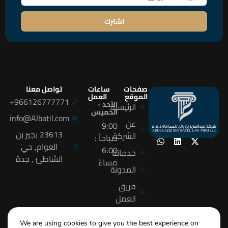
اشترك
صفحات
ساعات
تواصل معنا
الموقع
العمل
966126777771+
الأحد -
الرئيسية
الخميس
info@Albatil.com
عن
9:00
23613 بجير بن
الشركة
صباحاً :
العوام, حي
6:00
خدماتنا
الشاطئ , جدة
مساءً
المدونة
فريق
العمل
التوظيف
We are using cookies to give you the best experience on