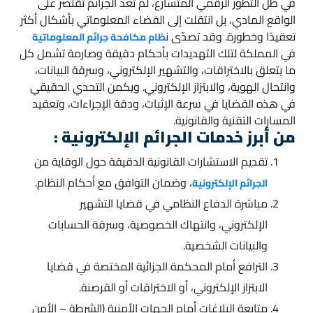
في ظل التطور الرقمي المتسارع، لم تعد الجرائم تقتصر على
الواقع المادي، بل انتقلت إلى الفضاء المعلوماتي بأشكال أكثر
تعقيدًا وخطورة. وقد تصدّى ن
ظام مكافحة جرائم المعلوماتية
في المملكة لتلك التهديدات بأحكام دقيقة وصارمة تشمل كل
ما يتعلق بالاختراقات، والتشهير الإلكتروني، وسرقة البيانات،
وانتحال الهوية، والابتزاز الإلكتروني. ويكمن التحدي الحقيقي
في هذه القضايا في سرعة الإثبات، ودقة الإجراءات، وتعقيد
المسارات التقنية والقانونية.
من أبرز خدمات الجرائم الإلكترونية
:
تقديم الاستشارات القانونية الدقيقة حول الوقاية من
، وضمان التوافق مع أحكام النظام.
الجرائم الإلكترونية
مباشرة الدفاع النظامي في قضايا التشهير
الإلكتروني، وانتهاك الخصوصية، وسرقة الحسابات
والبيانات الشخصية.
الترافع أمام المحكمة الجزائية المختصة في قضايا
الابتزاز الإلكتروني، أو الاختراقات أو القرصنة.
متابعة البلاغات أمام الجهات الأمنية (الشرطة – الأمن