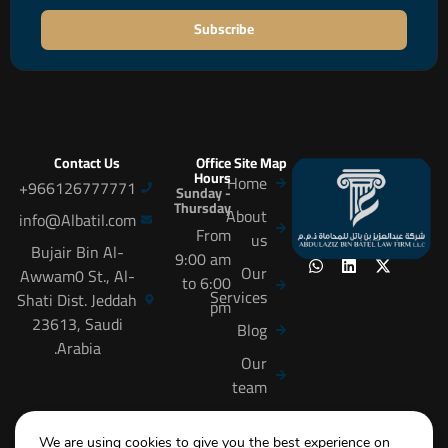
Subscribe
Contact Us
Office
Site Map
Hours
Home
966126777771+
Sunday -
Thursday
About
info@Albatil.com
From
us
Bujair Bin Al-
9:00 am
Our
Awwam0 St., Al-
to 6:00
Services
Shati Dist. Jeddah
pm
23613, Saudi
Blog
Arabia.
Our
team
careers
We are using cookies to give you the best experience on