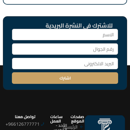
للاشترك فى النشرة البريدية
اشترك
صفحات
ساعات
تواصل معنا
الموقع
العمل
966126777771+
الأحد -
الرئيسية
الخميس