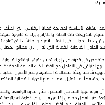
الية:
لركيزة الأساسية لمعالجة قضايا الإفلاس، التي تُصنَّف ضم
 عميق للتشريعات ذات الصلة، والالتزام بإجراءات قانونية دق
 هذا المجال الخيار الأمثل للأفراد والمنشآت التي تواجه ت
 الحلول القانونية الفعالة التي توازن بين مصالح المدينين وا
تخصص في قدرته على إجراء تحليل دقيق للوقائع القانونية،
 نهج احترافي في التعامل مع القضايا ذات الطبيعة المعقدة. و
نية شاملة وفقًا للمتطلبات النظامية، وحصر الأصول المالية بدق
ة صارمة، فضلًا عن تمثيل العملاء أمام الجهات القضائية المختص
 أن يتوفر فيها المحامي المختص، مثل الخبرة الواسعة والت
ُعدُّ اختيار افضل محامي إفلاس في الرياض خطوة استراتيجية تض
ير والأسس المتينة، يظهر افضل محامي إفلاس في الرياض كضما