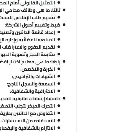
التمثيل القانوني أمام المح
ثالثًا: ما هي وظائف محامي ال
تقديم طلب الإفلاس للمحك
ضبط وتقييم أصول الشركة:
إعداد قائمة الدائنين وتصنيف
المتابعة القضائية وإدارة الإ
تقديم الدفوع والاعتراضات ال
متابعة الحجز وتسوية الديون
رابعًا: ما هي معايير اختيار 
الخبرة والتخصص:
الشهادات والتراخيص:
السمعة والسجل الناجح:
الاحترافية والشفافية:
خامسًا: إرشادات قانونية للمدي
التحرك المبكر لتجنب التصفي
التفاوض مع الدائنين بطريقة 
الاستفادة من الاستشارات ا
الالتزام بالشفافية والإفصا