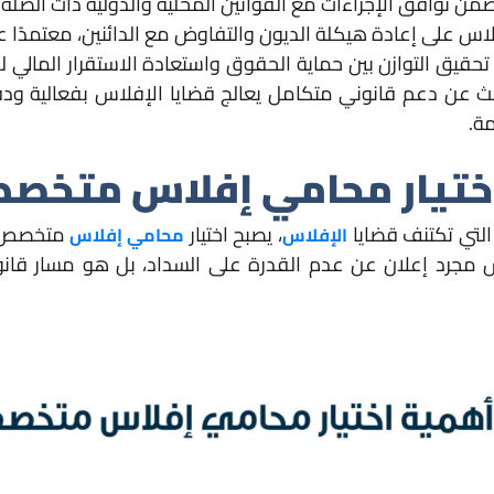
ن توافق الإجراءات مع القوانين المحلية والدولية ذات الصلة.
 على إعادة هيكلة الديون والتفاوض مع الدائنين، معتمدًا ع
 تحقيق التوازن بين حماية الحقوق واستعادة الاستقرار المالي
حث عن دعم قانوني متكامل يعالج قضايا الإفلاس بفعالية ودقة 
مة.
ة اختيار محامي إفلاس متخص
 التي تكتنف قضايا
، يصبح اختيار
متخصص ضر
الإفلاس
محامي إفلاس
س مجرد إعلان عن عدم القدرة على السداد، بل هو مسار قان