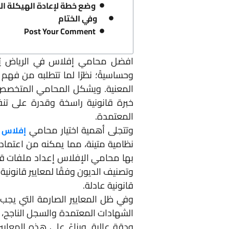
وضع خطة لإعادة الهيكلة الم
وفي الختام
Post Your Comment
افضل محامي إفلاس في الرياض يُعد ا
وحساسيةً؛ نظرًا لما تتطلبه من فهم
المعنية. ويشكل المحامي المتخصص في
خبرة قانونية راسخة وقدرة على تنفيذ
المعتمدة.
وتتجلى أهمية اختيار محامي
م
إفلاس
نظامية متينة، مما يمكنه من اعتماد
بها محامي الإفلاس إعداد ملفات قانو
وتصنيف الديون وفقًا لمعايير قانوني
قانونية عادلة.
وفي ظل المعايير الصارمة التي يجب
الشهادات المعتمدة والسجل الناجح، ي
ودقة عالية. وبناءً على هذه المعاي