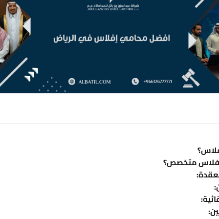
فلاس؟
مي إفلاس متخصص؟
معقدة:
:
ئية:
ن: