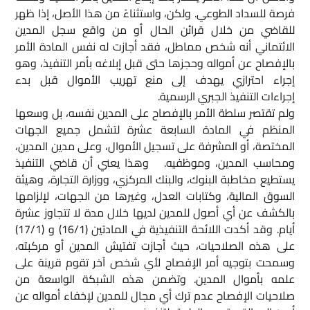
فرصة للسداد الطوعي. ولكن، واستثناءً من هذا الأصل، إذا ظهر
للقاضي من خلال قرائن الحال أو من واقع سجل المدين
الائتماني أنه شخص مماطل، فقد أجازت له نفس المادة الأمر
بالإفصاح عن أمواله وحجزها حتى قبل إبلاغه بأمر التنفيذ، وهو
إجراء احترازي يهدف إلى منع تهريب الأموال قبل بدء
إجراءات التنفيذ الجبري الرسمية.​
ولم تقتصر سلطة الأمر بالإفصاح على المدين نفسه، بل وسعها
المنظم في المادة السابعة عشرة لتشمل جميع الجهات
المختصة، أو المشرفة على تسجيل الأموال، وعلى مدين المدين،
ومحاسب المدين، وموظفيه. وهذا يعني أن قاضي التنفيذ
يستطيع مخاطبة البنوك، والبنك المركزي، ووزارة التجارة، وهيئة
السوق المالية، وكتابات العدل، وغيرها من الجهات، لإلزامها
بالكشف عن أي أصول للمدين لديها خلال مدة لا تتجاوز عشرة
أيام. وقد أكدت اللائحة التنفيذية في المادتين (16/1) و (17/1)
على هذه الصلاحيات، حيث أجازت تفتيش المدين أو مركبته،
وسمحت بتوجيه أمر الإفصاح لأي شخص آخر تقوم قرينة على
علمه بأموال المدين. وتضمن هذه الشبكة الواسعة من
صلاحيات الإفصاح عدم ترك أي مجال للمدين لإخفاء أمواله عن