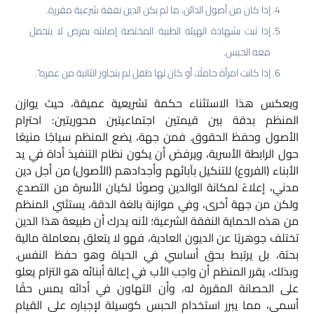
إذا كان من أصول الدائن، ما لم يكن الدين نفقة شرعية مقررة.
إذا ثبت بشهادة الهيئة الطبية المختصة إصابته بمرض لا يتحمل
معه الحبس.
إذا كانت امرأة حاملًا، أو كان لها طفل لم يتجاوز الثانية من عمره”.
ويعكس هذا الاستثناء حكمة تشريعية عميقة، حيث يوازن
المنظم بدقة بين قيمتين اجتماعيتين محوريتين: احترام
الأصول وحفظ الحقوق. فمن جهة، يضع المنظم سياجًا منيعًا
حول الرابطة الأسرية، ويرفض أن يكون نظام التنفيذ أداة في يد
الأبناء (الفروع) للتنكيل بآبائهم وأجدادهم (الأصول) من أجل دين
مدني، إعلاءً لمكانة الوالدين وصونًا لكيان الأسرة من التصدع.
ولكن من جهة أخرى، وفي موازنة بالغة الدقة، يستثني المنظم
من هذه الحماية النفقة الشرعية؛ لأنه يدرك أن طبيعة هذا الدين
تختلف جوهريًا عن الديون العادية، فهو لا يتعلق بمعاملة مالية
بحتة، بل يرتبط بحق أساسي في الحياة وهو حفظ النفس.
وبذلك، يقرر المنظم أن واجب الأب في إعالة أبنائه هو التزام يعلو
على الحصانة المقررة له، وأن التهاون في أدائه يمس حقًا
أسمى، مما يبرر استخدام الحبس كوسيلة لإجباره على القيام