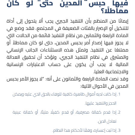
فيها حبس المدين حتى لو كان
مماطلًا؟
إيمانًا من المنظم بأن التنفيذ الجبري يجب ألا يتحول إلى أداة
للتنكيل أو الإضرار بالفئات الضعيفة في المجتمع، فقد وضع في
المادة الرابعة والثمانين من نظام التنفيذ قائمة من الحالات التي
لا يجوز فيها إصدار أمر بحبس المدين، حتى لو كان مماطلاً أو
ممتنعًا عن التنفيذ. وتمثل هذه الاستثناءات الجانب الإنساني
والمشرق في نظام التنفيذ الجبري، وتؤكد أن تحقيق العدالة
المالية لا يجب أن يكون على حساب الاعتبارات الإنسانية
والاجتماعية العليا.​
وقد نصت المادة الرابعة والثمانون على أنه: “لا يجوز الأمر بحبس
المدين في الأحوال الآتية:
إذا كانت لديه أموال ظاهرة كافية للوفاء بالحق الذي عليه ويمكن
الحجز والتنفيذ عليها.
إذا قدم كفالة مصرفية، أو قدم كفيلًا مليئًا، أو كفالة عينية
تعادل الدين.
إذا ثبت إعساره، وفقًا لأحكام هذا النظام.