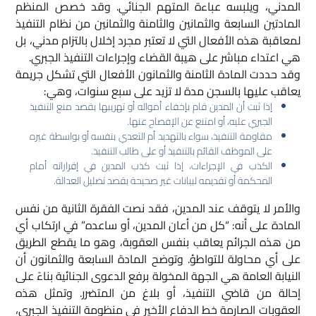
المدني، ويلبسه عباءة المتهم الجنائي. وقد خصص المنظم
المادتين السابعة والثمانين والثامنة والثمانين من نظام التنفيذ
لمعاقبة هذه الأفعال التي لا تعتبر مجرد إخلال بالتزام مدني، بل
هي اعتداء مباشر على هيبة القضاء وإجراءات التنفيذ الجبري.​
وقد حددت المادة الثامنة والثمانون الأفعال التي تشكل جريمة
يعاقب عليها بالسجن مدة لا تزيد على سبع سنوات، وهي:​
إذا ثبت أن المدين قام بإخفاء أمواله أو تهريبها بقصد منع التنفيذ
الجبري عليه، أو امتنع عن الإفصاح عنها.
مقاومة التنفيذ، سواء بالتهديد أم التعدي بنفسه أو بواسطة غيره
على الموظف القائم بالتنفيذ أو على طالب التنفيذ.
الكذب في الإجراءات، إذا ثبت كذب المدين في إقراراته أمام
المحكمة أو تقديمه لبيانات غير صحيحة بقصد تضليل العدالة.
والأمر لا يتوقف عند المدين، فقد نصت الفقرة الثانية من نفس
المادة على أنه: “كل من أعان المدين، أو ساعده” في ارتكاب أي
من هذه الجرائم يعاقب بنفس العقوبة، وهو ما يقطع الطريق
على أي محاولة للتواطؤ. وتوضح المادة السابعة والثمانون أن
النيابة العامة هي الجهة المخولة برفع الدعوى الجنائية بناءً على
إحالة من قاضي التنفيذ، أو بلاغ من المتضرر. وتمثل هذه
العقوبات الصارمة خط الدفاع الأخير في منظومة التنفيذ الجبري،