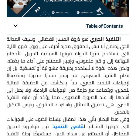
Table of Contents
التنفيذ الجبري
هو ذروة المسار القضائي وسيف العدالة
الذي يضمن ألا تبقى الحقوق مجرد أحرف على ورق، فهو الآلية
التي تستخدم فيها الدولة قوتها السيادية لتحويل الأحكام
النهائية إلى واقع ملموس، وإجبار الممتنع على أداء ما بذمته.
ولكن هذه القوة لا تُستخدم بطريقة عشوائية أو تعسفية، بل إن
نظام التنفيذ السعودي قد رسم مسارًا متدرجًا ومنضبطًا
لإجراءات التنفيذ الجبري، يبدأ بالكشف عن الحقيقة المالية
للمدين، ويتصاعد عبر حزمة من الإجراءات الرادعة، ولا يصل إلى
أشدها إلا عند الضرورة القصوى، مما يؤكد أن غاية التنفيذ
الجبري هي تحقيق الامتثال واسترداد الحقوق، وليس التنكيل
بالمدين.
وفي هذا الإطار، يأتي هذا المقال ليسلط الضوء على الإجراءات
التي خولها المنظم ل
قاضي التنفيذ
في مواجهة المدين
المماطل أو الممتنع عن سداد الدين، مستعرضًا رحلة التنفيذ