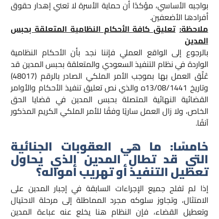
بواجبه الأساسي، مؤكدًا أن حماية الأسرة لا تعني إهدار حقوق
أفرادها الأضعفين.
ملاحظة:
تعليق كافة الأحكام النظامية المتعلقة بحبس
المدين
بالرجوع إلى الواقع العملي فإننا نجد بأن الأحكام النظامية
الواردة في نظام التنفيذ السعودي والمتعلقة بحبس المدين قد
عُلّق العمل بها بموجب الأمر الملكي الصادر بالرقم (48017)
وتاريخ 13/08/1441ه والذي نص تعليق تنفيذ الأحكام والأوامر
القضائية النهائية المتصلة بحبس المدين في قضايا الحق
الخاص، ولا زال العمل ساريًا وفقًا للأمر الملكي الكريم المذكور
آنفًا.
خامسًا: ما هي العقوبات الجنائية
التي قد تطال المدين الذي يحاول
تعطيل التنفيذ أو تهريب أمواله؟
إذا لم تفلح جميع الإجراءات السابقة في إجبار المدين على
الامتثال، وتجاوز سلوكه مجرد المماطلة إلى مرحلة الاحتيال
وتعطيل القضاء، فإن النظام هنا يخلع عنه عباءة المدين