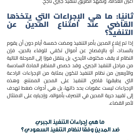
أعين العدالة، وتمهد الطريق لتنفيذ جبري ناجح.​
ثانيًا: ما هي الإجراءات التي يتخذها
القاضي عند امتناع المدين عن
التنفيذ؟
إذا تم إبلاغ المدين بأمر التنفيذ ومضت خمسة أيام دون أن يقوم
بالسداد، أو بالإفصاح عن أموال تكفي للوفاء بالدين، فإن
النظام لا يقف مكتوف الأيدي، بل ينتقل فورًا إلى المرحلة التالية
من مراحل التنفيذ الجبري. وقد خصص المنظم المادة السادسة
والأربعين من نظام التنفيذ لتكون بمثابة من الإجراءات الرادعة
التي يطبقها قاضي التنفيذ على المدين الممتنع. وهذه
الإجراءات ليست عقوبات بحد ذاتها، بل هي أدوات ضغط تهدف
إلى تقييد حرية المدين في التصرف بأمواله، وإجباره على الامتثال
لأمر القضاء.​