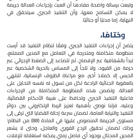
وتبعث برسالة واضحة مفادها أن العبث بإجراءات العدالة جريمة
لا يمكن التسامح معها، وأن التنفيذ الجبري سيتحقق في
النهاية، إما مدنيًا أو جنائيًا.​
و
ختامًا،
يتضح أن إجراءات التنفيذ الجبري وفقًا لنظام التنفيذ قد أرست
منظومة متكاملة ومتدرجة في التعامل مع المدين الممتنع،
تبدأ بالشفافية عبر الإفصاح، ثم تتصاعد إلى الضغط الإجرائي عبر
حزمة من القيود، ولا تلجأ إلى المساس بالحرية الشخصية عبر
الحبس إلا كملاذ أخير، مع مراعاة الظروف الإنسانية، لتنتهي
بالعقوبة الجنائية الرادعة لكل من تسول له نفسه التحايل على
العدالة. وتضمن هذه المنظومة المتكاملة من الإجراءات
فاعلية التنفيذ الجبري وتحافظ على هيبة الأحكام القضائية.
وعليه، فإننا نوصي بأهمية تعزيز الربط الإلكتروني بين دوائر
التنفيذ والنيابة العامة، لضمان سرعة إحالة القضايا التي ترقى إلى
مستوى الجريمة المنصوص عليها في المادة (88) من النظام؛
وذلك لضمان تحقيق الردع الفوري والعاجل، وحتى لا يشعر
المدين المحتال بوجود أي فاصل زمني يمكنه استغلاله للإفلات