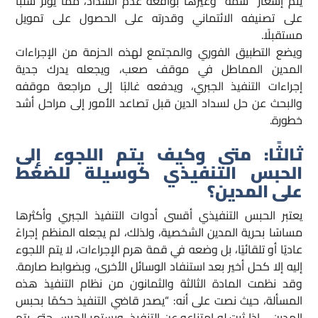
يتم إشعار “سمة” وغيرها بواقعة عدم السداد، مما يؤثر سلبًا
على تصنيفه الائتماني وقدرته على الحصول على تمويل
مستقبلًا.
ويضع التطبيق الفوري والمجتمع لهذه الحزمة من الإجراءات
المدين المماطل في موقف صعب، ويجعله يدرك جدية
إجراءات التنفيذ الجبري، ويدفعه غالبًا إلى مراجعة موقفه
والبحث عن حل لسداد الدين قبل تصاعد الأمور إلى مراحل أشد
خطورة.
ثالثًا: متى وكيف يتم اللجوء إلى
الحبس التنفيذي كوسيلة للضغط
على المدين؟
يعتبر الحبس التنفيذي أقسى أدوات التنفيذ الجبري وأكثرها
مساسًا بحرية المدين الشخصية، ولذلك، لم يجعله المنظم إجراءً
عاديًا أو تلقائيًا، بل وضعه في قمة هرم الإجراءات، لا يتم اللجوء
إليه إلا كحل أخير بعد استنفاد الوسائل الأخرى، وبضوابط صارمة.
وقد نظمت المادة الثالثة والثمانون من نظام التنفيذ هذه
المسألة، حيث نصت على أنه: “يصدر قاضي التنفيذ حكمًا بحبس
المدين… إذا ثبت له امتناعه عن التنفيذ، ويستمر الحبس حتى يتم