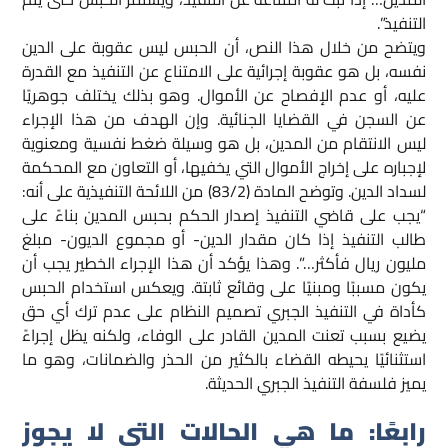
التنفيذ”.
ويتضح من خلال هذا النص، أن الحبس ليس عقوبة على الدين
نفسه، بل هو عقوبة إجرائية على الامتناع عن التنفيذ مع القدرة
عليه، أو عدم الإفصاح عن الأموال. وهو بذلك يختلف جوهريًا
عن السجن في القضايا الجنائية. وإن الهدف من هذا الإجراء
ليس الانتقام من المدين، بل هو وسيلة ضغط نفسية ومعنوية
لإجباره على إخراج الأموال التي يخفيها، أو التعاون مع المحكمة
لسداد الدين. وتوضح المادة (83/2) من اللائحة التنفيذية على أنه:
“يجب على قاضي التنفيذ إصدار الحكم بحبس المدين بناءً على
طالب التنفيذ إذا كان مقدار الدين- أو مجموع الديون- مبلغ
مليون ريال فأكثر…”. وهذا يؤكد أن هذا الإجراء الخطير يجب أن
يكون مسببًا ومبنيًا على وقائع ثابتة. ويعكس استخدام الحبس
كأداة في التنفيذ الجبري تصميم النظام على عدم ترك أي حق
يضيع بسبب تعنت المدين القادر على الوفاء، ولكنه يظل إجراءً
استثنائيًا يحيطه القضاء بالكثير من الحذر والضمانات، وهو ما
يميز فلسفة التنفيذ الجبري الحديثة.​
رابعًا: ما هي الحالات التي لا يجوز